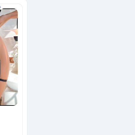
O
EN TENDENCIA
TANGAS Y LIGEROS
Ligero
$90.00